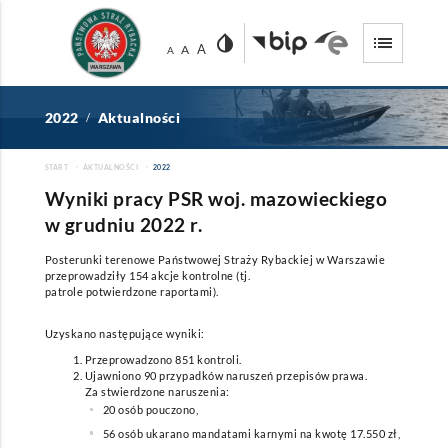
invert_colors
list
A
A
A
2022
Aktualności
/
START
AKTUALNOŚCI
2022
Wyniki pracy PSR woj. mazowieckiego
w grudniu 2022 r.
Posterunki terenowe Państwowej Straży Rybackiej w Warszawie
przeprowadziły 154 akcje kontrolne (tj.
patrole potwierdzone raportami).
Uzyskano następujące wyniki:
Przeprowadzono 851 kontroli.
Ujawniono 90 przypadków naruszeń przepisów prawa.
Za stwierdzone naruszenia:
20 osób pouczono,
56 osób ukarano mandatami karnymi na kwotę 17.550 zł,